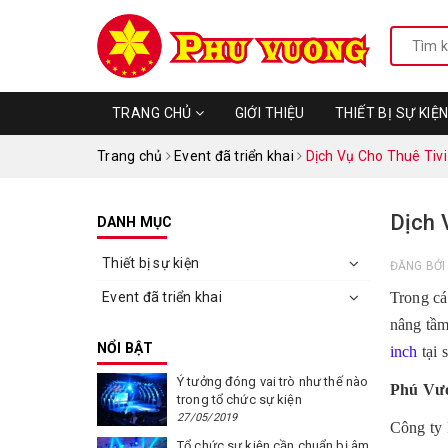
TRANG CHỦ
GIỚI THIỆU
THIẾT BỊ SỰ KIỆ
Trang chủ
Event đã triển khai
Dịch Vụ Cho Thuê Tiv
Dịch 
DANH MỤC
Thiết bị sự kiện
ĐĂNG BỞ
Event đã triển khai
Trong cá
nâng tầm
NỔI BẬT
inch
tại 
Ý tưởng đóng vai trò như thế nào
Phú Vươ
trong tổ chức sự kiện
27/05/2019
Công ty 
Tổ chức sự kiện cần chuẩn bị âm