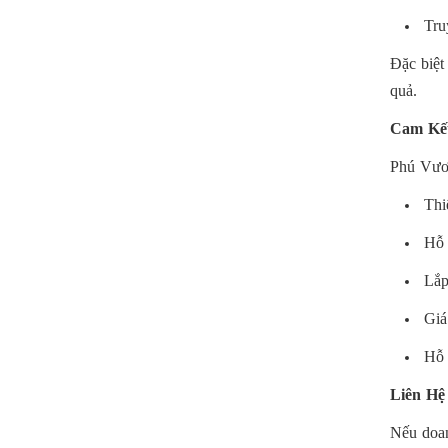
Tru
Đặc biệt
quả.
Cam Kế
Phú Vươ
Thi
Hỗ 
Lắp
Giá
Hỗ 
Liên Hệ
Nếu doan