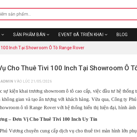
N
SẢN PHẨM BÁN
EVENT ĐÃ TRIỂN KHAI
BLOG
i 100 Inch Tại Showroom Ô Tô Range Rover
Vụ Cho Thuê Tivi 100 Inch Tại Showroom Ô T
I
ADMIN
VÀO LÚC 21/05/2026
c sự kiện khai trương showroom ô tô cao cấp, việc đầu tư hệ thống t
 không gian và tạo ấn tượng với khách hàng. Vừa qua, Công ty P
showroom ô tô Range Rover với hệ thống hiển thị hiện đại, hình ảnh 
ng – Đơn Vị Cho Thuê Tivi 100 Inch Uy Tín
Phú Vương chuyên cung cấp dịch vụ cho thuê tivi màn hình lớn phụ