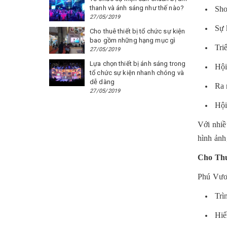
thanh và ánh sáng như thế nào?
Sho
27/05/2019
Sự 
Cho thuê thiết bị tổ chức sự kiện
bao gồm những hạng mục gì
Tri
27/05/2019
Lựa chọn thiết bị ánh sáng trong
Hội
tổ chức sự kiện nhanh chóng và
dễ dàng
Ra 
27/05/2019
Hội
Với nhiề
hình ảnh,
Cho Thu
Phú Vươn
Trì
Hiể