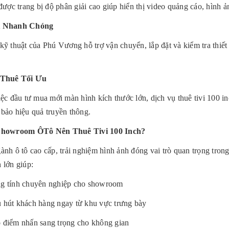
 được trang bị độ phân giải cao giúp hiển thị video quảng cáo, hình 
t Nhanh Chóng
kỹ thuật của Phú Vương hỗ trợ vận chuyển, lắp đặt và kiểm tra thiết
 Thuê Tối Ưu
iệc đầu tư mua mới màn hình kích thước lớn, dịch vụ thuê tivi 100 i
bảo hiệu quả truyền thông.
Showroom ÔTô Nên Thuê Tivi 100 Inch?
ành ô tô cao cấp, trải nghiệm hình ảnh đóng vai trò quan trọng trong 
 lớn giúp:
g tính chuyên nghiệp cho showroom
 hút khách hàng ngay từ khu vực trưng bày
 điểm nhấn sang trọng cho không gian