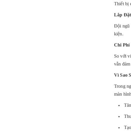
Thiết bị
Lắp Đặ
Đội ngũ 
kiện.
Chi Phí
So với v
vẫn đảm 
Vì Sao 
Trong ng
màn hình
Tăn
Thu
Tạo