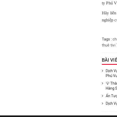
ty Phú V
Hãy liên
nghiệp c
Tags :
ch
thuê tivi
BÀI VI
Dịch V
Phú V
💡 Thà
Hàng 
Ấn Tượ
Dịch V