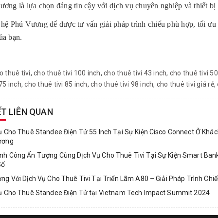
ương là lựa chọn đáng tin cậy với dịch vụ chuyên nghiệp và thiết bị 
 hệ Phú Vương để được tư vấn giải pháp trình chiếu phù hợp, tối ưu
ủa bạn.
o thuê tivi
,
cho thuê tivi 100 inch
,
cho thuê tivi 43 inch
,
cho thuê tivi 50
 75 inch
,
cho thuê tivi 85 inch
,
cho thuê tivi 98 inch
,
cho thuê tivi giá rẻ
,
ẾT LIÊN QUAN
ụ Cho Thuê Standee Điện Tử 55 Inch Tại Sự Kiện Cisco Connect Ở Khác
ương
nh Công Ấn Tượng Cùng Dịch Vụ Cho Thuê Tivi Tại Sự Kiện Smart Banki
Số
ng Với Dịch Vụ Cho Thuê Tivi Tại Triển Lãm A80 – Giải Pháp Trình Ch
ụ Cho Thuê Standee Điện Tử tại Vietnam Tech Impact Summit 2024