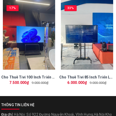
Quy trình thuê tivi tại Phú Vương
17%
33%
Liên hệ tư vấn: Gọi ngay hotline 0964 666 319 hoặc zalo .
Báo giá và hợp đồng: Đội ngũ chúng tôi sẽ cung cấp báo giá chi
tiết và hướng dẫn thủ tục.
Giao nhận và lắp đặt: Đảm bảo thiết bị được giao đúng thời gian
và địa điểm, lắp đặt theo yêu cầu.
Hoàn trả linh hoạt: Thu hồi thiết bị đúng hẹn, kiểm tra nhanh
chóng.
Cam kết từ Công ty Phú Vương
Thiết bị chất lượng cao, được kiểm tra kỹ lưỡng trước khi bàn
Cho Thuê Tivi 100 Inch Triển Lãm Mùa Xuân 2026 Tại VEC – Phú Vương Màn Hình Siêu Lớn
Cho Thuê Tivi 85 Inch Triển Lãm Mùa Xuân 2026 – Phú Vương Chuyên Màn Hình Lớn
giao.
7.500.000₫
6.000.000₫
9.000.000₫
9.000.000₫
Giá thuê cạnh tranh, phù hợp với ngân sách của mọi khách hàng.
Hỗ trợ tận nơi, 24/7, bất kể sự kiện lớn hay nhỏ.
Liên hệ ngay để nhận ưu đãi hấp dẫn!
THÔNG TIN LIÊN HỆ
Với dịch vụ cho thuê tivi hội chợ từ Công ty Phú Vương, bạn sẽ hoàn
Địa chỉ:
Hà Nội: Số 922 Đường Nguyễn Khoái, Vĩnh Hưng,Hà Nội Kho