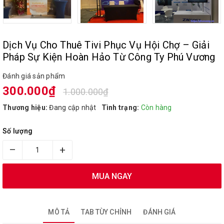
Dịch Vụ Cho Thuê Tivi Phục Vụ Hội Chợ – Giải
Pháp Sự Kiện Hoàn Hảo Từ Công Ty Phú Vương
Đánh giá sản phẩm
300.000₫
1.000.000₫
Thương hiệu:
Đang cập nhật
Tình trạng:
Còn hàng
Số lượng
–
+
MUA NGAY
MÔ TẢ
TAB TÙY CHỈNH
ĐÁNH GIÁ