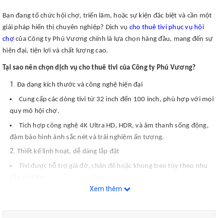
Bạn đang tổ chức hội chợ, triển lãm, hoặc sự kiện đặc biệt và cần một
giải pháp hiển thị chuyên nghiệp? Dịch vụ
cho thuê tivi phục vụ hội
chợ
của Công ty Phú Vương chính là lựa chọn hàng đầu, mang đến sự
hiện đại, tiện lợi và chất lượng cao.
Tại sao nên chọn dịch vụ cho thuê tivi của Công ty Phú Vương?
Đa dạng kích thước và công nghệ hiện đại
Cung cấp các dòng tivi từ 32 inch đến 100 inch, phù hợp với mọi
quy mô hội chợ.
Tích hợp công nghệ 4K Ultra HD, HDR, và âm thanh sống động,
đảm bảo hình ảnh sắc nét và trải nghiệm ấn tượng.
Thiết kế linh hoạt, dễ dàng lắp đặt
Tivi được hỗ trợ giá đỡ, chân đế hoặc khung treo tùy theo nhu
cầu sự kiện.
Xem thêm
Đội ngũ kỹ thuật viên chuyên nghiệp đảm bảo lắp đặt nhanh
chóng và an toàn.