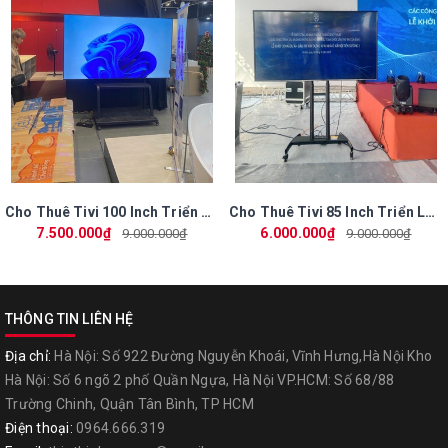
✔
Đa dạng kích thước
32-43 inch – phù hợp hội họp nhỏ
50 inch / 55 inch – được thuê nhiều nhất
65 inch – trình chiếu nổi bật tại triển lãm
75–100 inch – cho sân khấu lớn, hội nghị cao cấp
✔
Chân đứng – giá treo – xe đẩy chuyên dụng
Cho Thuê Tivi 100 Inch Triển Lãm Mùa Xuân 2026 Tại VEC – Phú Vương Màn Hình Siêu Lớn
Cho Thuê Tivi 85 Inch Triển Lãm Mùa Xuân 2026 – Phú Vương Chuyên Màn Hình Lớn
Phú Vương cung cấp đầy đủ phụ kiện lắp đặt:
7.500.000₫
6.000.000₫
9.000.000₫
9.000.000₫
Chân đứng di động
Chân quỳ
THÔNG TIN LIÊN HỆ
Giá treo tường
✔
Kỹ thuật lắp đặt tận nơi – nhanh chóng – chuyên
Địa chỉ:
Hà Nội: Số 922 Đường Nguyễn Khoái, Vĩnh Hưng,Hà Nội Kho
Hà Nội: Số 6 ngõ 2 phố Quần Ngựa, Hà Nội VP.HCM: Số 68/88
nghiệp
Trường Chinh, Quận Tân Bình, TP HCM
Đội ngũ kỹ thuật nhiều kinh nghiệm:
Điện thoại:
0964.666.319