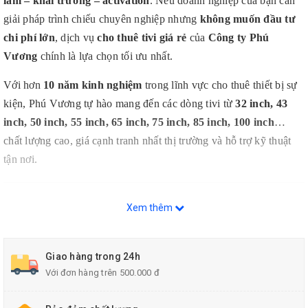
lãm – khai trương – activation
. Nếu doanh nghiệp của bạn cần
giải pháp trình chiếu chuyên nghiệp nhưng
không muốn đầu tư
chi phí lớn
, dịch vụ
cho thuê tivi giá rẻ
của
Công ty Phú
Vương
chính là lựa chọn tối ưu nhất.
Với hơn
10 năm kinh nghiệm
trong lĩnh vực cho thuê thiết bị sự
kiện, Phú Vương tự hào mang đến các dòng tivi từ
32 inch,
43
inch, 50 inch, 55 inch, 65 inch, 75 inch, 85 inch, 100 inch
…
chất lượng cao, giá cạnh tranh nhất thị trường và hỗ trợ kỹ thuật
tận nơi.
1. Thuê tivi giá rẻ – Giải pháp tối ưu cho
Xem thêm
mọi sự kiện
Giao hàng trong 24h
Không cần bỏ ra hàng chục đến vài chục triệu để mua tivi mới,
Với đơn hàng trên 500.000 đ
dịch vụ cho thuê tivi tại Phú Vương giúp bạn:
Tiết kiệm chi phí tối đa
– chỉ thanh toán theo ngày, tuần,