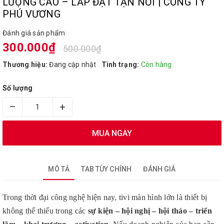
LƯỢNG CAO – LẮP ĐẶT TẬN NƠI | CÔNG TY
PHÚ VƯƠNG
Đánh giá sản phẩm
300.000₫
500.000₫
Thương hiệu:
Đang cập nhật
Tình trạng:
Còn hàng
Số lượng
–
+
MUA NGAY
MÔ TẢ
TAB TÙY CHỈNH
ĐÁNH GIÁ
Trong thời đại công nghệ hiện nay, tivi màn hình lớn là thiết bị
không thể thiếu trong các
sự kiện – hội nghị – hội thảo – triển