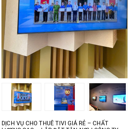
DỊCH VỤ CHO THUÊ TIVI GIÁ RẺ – CHẤT