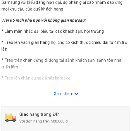
Samsung với kiểu dáng hiện đại, độ phân giải cao nhằm đáp ứng
mọi khu cầu của quý khách hàng
Tivi 65 inch phù hợp với không gian như sau:
* Làm màn nhắc đại biểu tại các khách sạn, hội trường
* Treo lên vách gian hàng hội chợ có kích thước chiều dài từ 4m trở
lên
* Treo trên chân đứng di động tại sảnh khách sạn, sảnh tòa nhà,
triển lãm
* Treo lên chân đứng để hát karaoke
Thông số kỹ thuật của tivi samsung 65 inch tại Phú Vương
Xem thêm
* Thương hiệu :Samsung
* Loại Tivi: Smart TV
Giao hàng trong 24h
Với đơn hàng trên 500.000 đ
* Kích thước màn hình: 65 inch