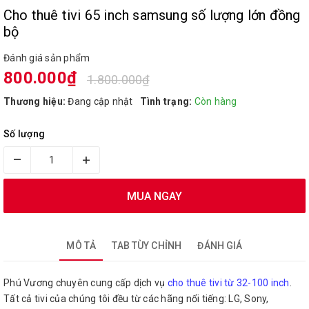
Cho thuê tivi 65 inch samsung số lượng lớn đồng
bộ
Đánh giá sản phẩm
800.000₫
1.800.000₫
Thương hiệu:
Đang cập nhật
Tình trạng:
Còn hàng
Số lượng
–
+
MUA NGAY
MÔ TẢ
TAB TÙY CHỈNH
ĐÁNH GIÁ
Phú Vương chuyên cung cấp dịch vụ
cho thuê tivi từ 32-100 inch
.
Tất cả tivi của chúng tôi đều từ các hãng nổi tiếng: LG, Sony,