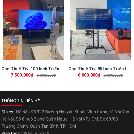
Cho Thuê Tivi 100 Inch Triển Lãm Mùa Xuân 2026 Tại VEC – Phú Vương Màn Hình Siêu Lớn
Cho Thuê Tivi 85 Inch Triển Lãm Mùa Xuân 2026 – Phú Vương Chuyên Màn Hình Lớn
7.500.000₫
6.000.000₫
9.000.000₫
9.000.000₫
THÔNG TIN LIÊN HỆ
Địa chỉ:
Hà Nội: Số 922 Đường Nguyễn Khoái, Vĩnh Hưng,Hà Nội Kho
>>>>>>>>> Quý khách vui lòng liên hệ Hotline 0964666319 hoặc
Hà Nội: Số 6 ngõ 2 phố Quần Ngựa, Hà Nội VP.HCM: Số 68/88
0973369865 để được tư vấn miễn phí
Trường Chinh, Quận Tân Bình, TP HCM
Điện thoại:
0964.666.319