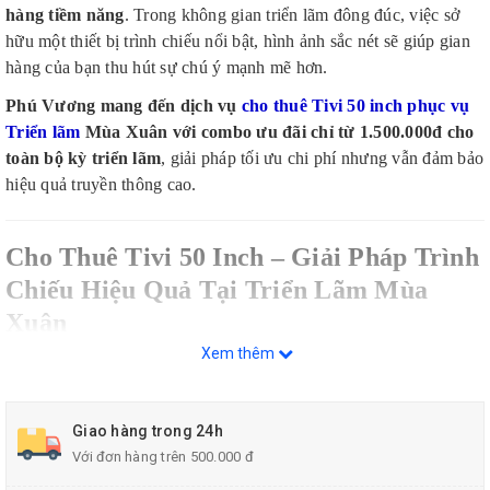
hàng tiềm năng
. Trong không gian triển lãm đông đúc, việc sở
hữu một thiết bị trình chiếu nổi bật, hình ảnh sắc nét sẽ giúp gian
hàng của bạn thu hút sự chú ý mạnh mẽ hơn.
Phú Vương mang đến dịch vụ
cho thuê Tivi 50 inch phục vụ
Triển lãm
Mùa Xuân với combo ưu đãi chỉ từ 1.500.000đ cho
toàn bộ kỳ triển lãm
, giải pháp tối ưu chi phí nhưng vẫn đảm bảo
hiệu quả truyền thông cao.
Cho Thuê Tivi 50 Inch – Giải Pháp Trình
Chiếu Hiệu Quả Tại Triển Lãm Mùa
Xuân
Xem thêm
Tivi 50 inch là kích thước lý tưởng cho gian hàng triển lãm nhờ:
Màn hình lớn, dễ nhìn từ xa
Giao hàng trong 24h
Hình ảnh sắc nét, màu sắc trung thực
Với đơn hàng trên 500.000 đ
Phù hợp trình chiếu video quảng cáo, TVC, slide giới thiệu